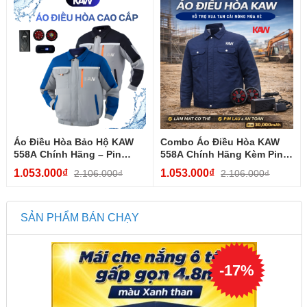
Áo Điều Hòa Bảo Hộ KAW
Combo Áo Điều Hòa KAW
558A Chính Hãng – Pin
558A Chính Hãng Kèm Pin
30.000mAh, Quạt Làm Mát...
Quạt 30.000mAh – Quạt
1.053.000₫
1.053.000₫
2.106.000₫
2.106.000₫
Làm...
SẢN PHẨM BÁN CHẠY
-
17
%