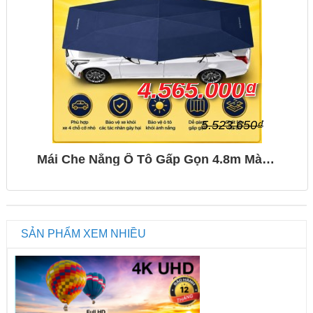
4.565.000₫
5.523.650₫
Mái Che Nắng Ô Tô Gấp Gọn 4.8m Màu Xanh Than Chống...
SẢN PHẨM XEM NHIỀU