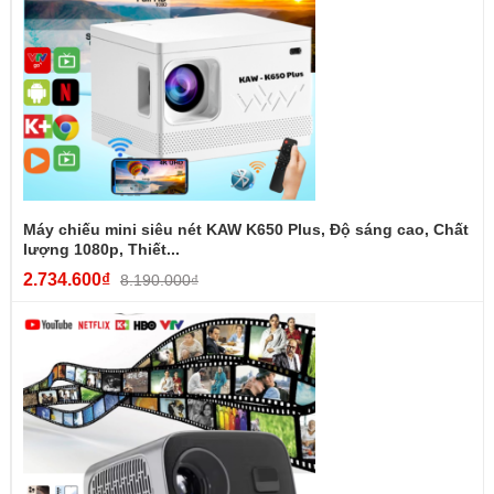
Máy chiếu mini siêu nét KAW K650 Plus, Độ sáng cao, Chất
lượng 1080p, Thiết...
2.734.600₫
8.190.000₫
+