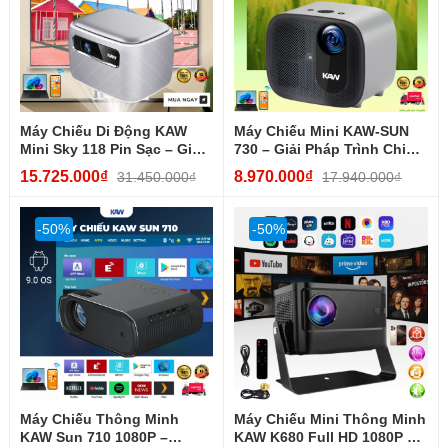
Máy Chiếu Di Động KAW
Máy Chiếu Mini KAW-SUN
Mini Sky 118 Pin Sạc – Giải
730 – Giải Pháp Trình Chiếu
Trí Mọi Nơi...
Hiện Đại Cho Gia Đình...
15.725.000₫
8.970.000₫
31.450.000₫
17.940.000₫
-50%
-50%
Máy Chiếu Thông Minh
Máy Chiếu Mini Thông Minh
KAW Sun 710 1080P –
KAW K680 Full HD 1080P Hỗ