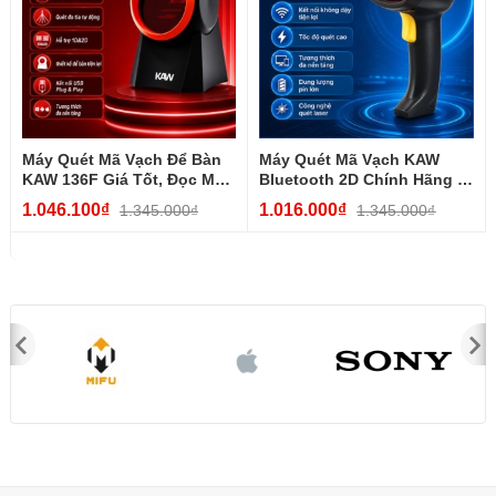
Máy Quét Mã Vạch Để Bàn
Máy Quét Mã Vạch KAW
KAW 136F Giá Tốt, Đọc Mã
Bluetooth 2D Chính Hãng –
QR 1D...
Pin Trâu, Giá Tốt, Quét...
1.046.100₫
1.016.000₫
1.345.000₫
1.345.000₫