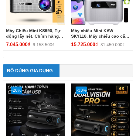
Máy Chiếu Mini KS990, Tự
Máy chiếu Mini KAW
động lấy nét, Chính hãng
SKY118, Máy chiếu cao cấp,
Máy chiếu cho văn...
Độ sáng cao, Dung lượng
7.045.000₫
15.725.000₫
9.158.500₫
31.450.000₫
pin...
ĐỒ DÙNG GIA DỤNG
-28%
-33%