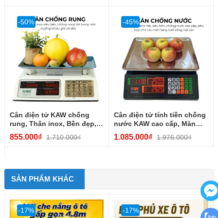
-50%
-45%
Cân điện tử KAW chống
Cân điện tử tính tiền chống
rung, Thân inox, Bền đẹp,
nước KAW cao cấp, Màn
Chống va đập
hình lớn, Dễ sử...
855.000₫
1.085.000₫
1.710.000₫
1.976.000₫
SẢN PHẨM KHÁC
-17%
-17%