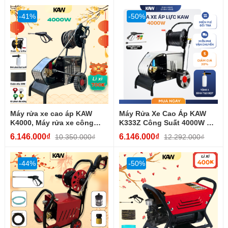
-41%
-50%
Máy rửa xe cao áp KAW
Máy Rửa Xe Cao Áp KAW
K4000, Máy rửa xe công
K333Z Công Suất 4000W –
nghiệp, Sức mạnh làm...
Sức Mạnh Vượt Trội....
6.146.000₫
6.146.000₫
10.350.000₫
12.292.000₫
-44%
-50%