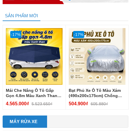
SẢN PHẨM MỚI
-17%
-17%
Mái Che Nắng Ô Tô Gấp
Bạt Phủ Xe Ô Tô Màu Xám
Gọn 4.8m Màu Xanh Than
(490x200x175cm) Chống
Chống Nóng, Bảo Vệ...
Nắng, Chống Nước, 3 Lớp...
4.565.000₫
504.900₫
5.523.650₫
605.880₫
MÁY RỬA XE
+
+