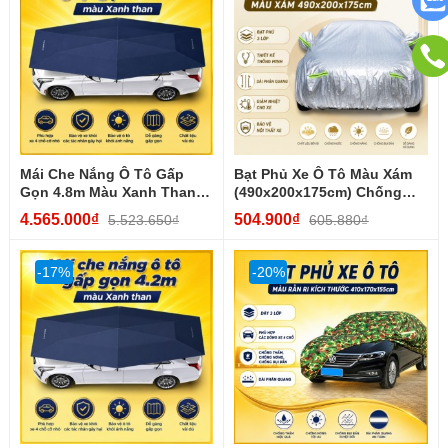
Mái Che Nắng Ô Tô Gấp
Bạt Phủ Xe Ô Tô Màu Xám
Gọn 4.8m Màu Xanh Than
(490x200x175cm) Chống
Chống Nóng, Bảo Vệ...
Nắng, Chống Nước, 3 Lớp...
4.565.000₫
504.900₫
5.523.650₫
605.880₫
-17%
-20%