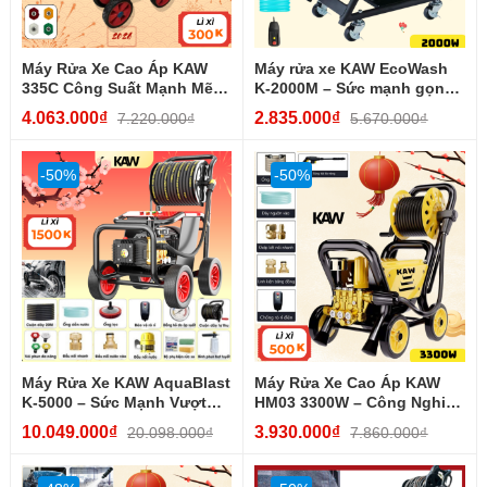
Máy Rửa Xe Cao Áp KAW
Máy rửa xe KAW EcoWash
335C Công Suất Mạnh Mẽ –
K-2000M – Sức mạnh gọn
Xịt Rửa Áp...
gàng cho mọi nhu cầu...
4.063.000₫
2.835.000₫
7.220.000₫
5.670.000₫
-50%
-50%
Máy Rửa Xe KAW AquaBlast
Máy Rửa Xe Cao Áp KAW
K-5000 – Sức Mạnh Vượt
HM03 3300W – Công Nghiệp
Trội Cho Mọi Nhu Cầu...
Mạnh Mẽ, Vệ Sinh...
10.049.000₫
3.930.000₫
20.098.000₫
7.860.000₫