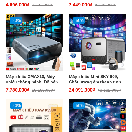
Android TV, WiFi 5G,
Trợ 4K – Kết...
4.696.000₫
2.449.000₫
9.392.000₫
4.898.000₫
Bluetooth 5.0,...
-23%
-50%
Máy chiếu XMAX10, Máy
Máy chiếu Mini SKY 909,
chiếu thông minh, Độ sáng
Chất lượng âm thanh tinh
cao, Hình ảnh sống động
khiết, Độ trung thực cao...
7.780.000₫
24.091.000₫
10.150.000₫
48.182.000₫
-23%
-50%