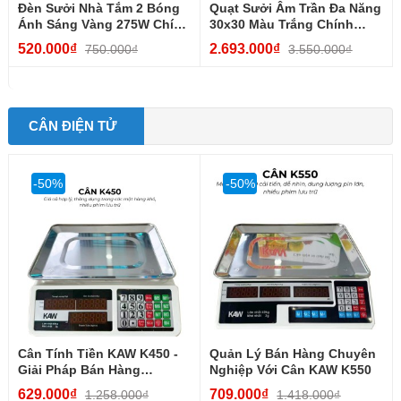
Đèn Sưởi Nhà Tắm 2 Bóng
Quạt Sưởi Âm Trần Đa Năng
Ánh Sáng Vàng 275W Chính
30x30 Màu Trắng Chính
Hãng, Ấm Tức Thì,...
Hãng, Giá Tốt, 4...
520.000₫
2.693.000₫
750.000₫
3.550.000₫
CÂN ĐIỆN TỬ
-50%
-50%
Cân Tính Tiền KAW K450 -
Quản Lý Bán Hàng Chuyên
Giải Pháp Bán Hàng
Nghiệp Với Cân KAW K550
Chuyên Nghiệp
629.000₫
709.000₫
1.258.000₫
1.418.000₫