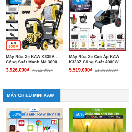
-48%
-50%
Máy Rửa Xe KAW K335A –
Máy Rửa Xe Cao Áp KAW
Công Suất Mạnh Mẽ 3000W,
K333Z Công Suất 4000W –
Thiết Kế Bền Đẹp,...
Sức Mạnh Vượt Trội,...
3.926.000₫
5.519.000₫
7.612.000₫
11.038.000₫
MÁY CHIẾU MINI KAW
-50%
-50%