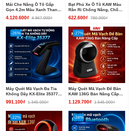
Mái Che Nắng Ô Tô Gấp
Bạt Phủ Xe Ô Tô KAW Màu
Gọn 4.2m Màu Xanh Than
Rằn Ri Chống Nắng, Chống
Chống Nóng, Bảo Vệ...
Nước 3...
4.120.600₫
622.600₫
4.967.000₫
780.000₫
-26%
-27%
Máy Quét Mã Vạch Đa Tia
Máy Quét Mã Vạch Để Bàn
Không Dây KX-Elite 35377
KAW 136G Bản Nâng Cấp
Chĩnh Hãng, Công Nghệ
Quét 1D/2D Chính...
991.100₫
1.129.700₫
1.345.000₫
1.545.000₫
CMOS,...
-22%
-24%