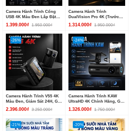
Camera Hành Trình Cổng
Camera Hành Trình
USB 4K Màu Đen Lắp Đặt
DualVision Pro 4K (Trước
Tiện Lợi, Nhỏ Gọn,...
Sau) Màu Đen, Siêu Nét,
1.399.000₫
1.314.000₫
1.950.000₫
1.950.000₫
Cảm...
-26%
-24%
Camera Hành Trình V55 4K
Camera Hành Trình KAW
Màu Đen, Giám Sát 24H, Ghi
UltraHD 4K Chính Hãng, Giá
Hình Đêm Siêu...
Tốt Nhất, Góc Rộng Cực...
2.396.000₫
1.326.000₫
3.250.000₫
1.750.000₫
-21%
-20%