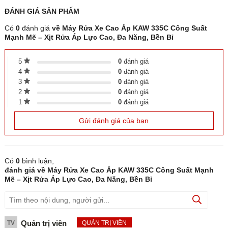
ĐÁNH GIÁ
SẢN PHẤM
Có
0
đánh giá
về Máy Rửa Xe Cao Áp KAW 335C Công Suất
Mạnh Mẽ – Xịt Rửa Áp Lực Cao, Đa Năng, Bền Bỉ
5
0
đánh giá
4
0
đánh giá
3
0
đánh giá
2
0
đánh giá
1
0
đánh giá
Gửi đánh giá của bạn
Có
0
bình luận,
đánh giá
về Máy Rửa Xe Cao Áp KAW 335C Công Suất Mạnh
2. Đặc điểm nổi bật
Mẽ – Xịt Rửa Áp Lực Cao, Đa Năng, Bền Bỉ
Sức mạnh áp lực cao – Đánh bay mọi vết
bẩn
Quản trị viên
TV
QUẢN TRỊ VIÊN
Nhờ áp lực phun mạnh, KAW 335C dễ dàng loại bỏ bùn đất, rong