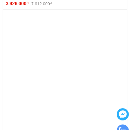
3.926.000₫
7.612.000₫
3. Thông số kỹ thuật
Công suất
: 3300W
Điện áp
: 220V – 50Hz
Áp lực tối đa
: 120 – 150 bar
Lưu lượng nước
: 10 – 15 L/min