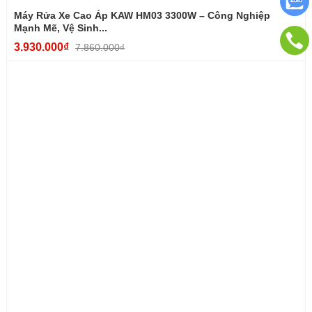
Chất liệu đầu bơm
: Hợp kim chịu lực
Máy Rửa Xe Cao Áp KAW HM03 3300W – Công Nghiệp
Mạnh Mẽ, Vệ Sinh...
Dây cao áp
: 20m
3.930.000₫
7.860.000₫
Phụ kiện
: Súng phun, dây cao áp, béc phun, ống hút
nước