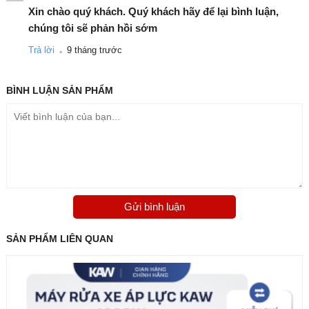
Xin chào quý khách. Quý khách hãy để lại bình luận,
rêu, dầu mỡ lâu ngày trên các bề mặt như gầm xe, tường rào,
chúng tôi sẽ phản hồi sớm
sân bê tông và nhiều vật dụng khác.
.
Trả lời
9 tháng trước
Hoạt động bền bỉ – Tuổi thọ cao
Máy sử dụng mô-tơ chất lượng cao, vận hành êm, có khả năng
BÌNH LUẬN
SẢN PHẨM
chạy liên tục trong thời gian dài.
Hệ thống tản nhiệt tốt giúp máy không bị nóng, đảm bảo độ bền
vượt trội.
Thiết kế chắc chắn – Dễ sử dụng
Khung máy chắc khỏe, bánh xe lớn giúp di chuyển nhẹ nhàng.
Tay cầm thuận tiện giúp người dùng thao tác nhanh hơn, hạn chế
Gửi bình luận
mệt mỏi.
SẢN PHẨM LIÊN QUAN
Phụ kiện đầy đủ – Linh hoạt mọi nhu cầu
Máy đi kèm bộ phụ kiện gồm vòi phun, dây cao áp, súng phun áp
lực… cho phép thay đổi kiểu phun tùy mục đích: