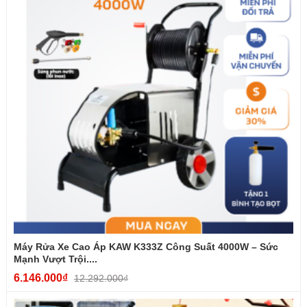
Rửa xe
Vệ sinh sân, tường, sàn nhà
Xịt rong rêu
Vệ sinh thiết bị & chuồng trại
Tiết kiệm nước – Tiết kiệm điện
Sử dụng công nghệ phun tia tập trung, KAW 335C cho hiệu quả
làm sạch mạnh gấp nhiều lần trong khi lượng nước tiêu thụ ít hơn
máy rửa truyền thống.
Máy Rửa Xe Cao Áp KAW K333Z Công Suất 4000W – Sức
Mạnh Vượt Trội....
6.146.000₫
12.292.000₫