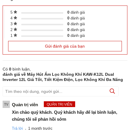
5
0
đánh giá
4
0
đánh giá
3
0
đánh giá
2
0
đánh giá
1
0
đánh giá
Gửi đánh giá của bạn
Có
0
bình luận,
đánh giá
về Máy Hút Ẩm Lọc Không Khí KAW-K12L Dual
Inverter 12L Giá Tốt, Tiết Kiệm Điện, Lọc Không Khí Đa Năng
Quản trị viên
TV
QUẢN TRỊ VIÊN
Các Tính Năng Nổi Bật
Xin chào quý khách. Quý khách hãy để lại bình luận,
Công nghệ Dual Inverter tiên tiến:
Nhờ tích hợp công
chúng tôi sẽ phản hồi sớm
nghệ biến tần kép hiện đại, KAW-K12L tối ưu hóa lượng
.
Trả lời
1 month trước