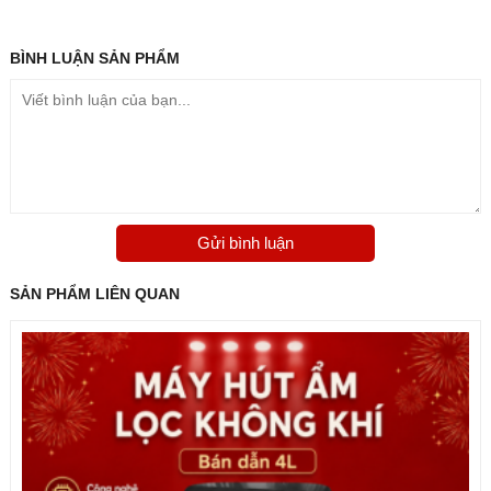
điện năng tiêu thụ một cách triệt để. Máy không chỉ vận
hành bền bỉ theo thời gian mà còn kiểm soát tiếng ồn ở
mức tối thiểu so với các dòng máy truyền thống.
BÌNH LUẬN
SẢN PHẨM
Hiệu suất xử lý ẩm mạnh mẽ:
Với khả năng hút ẩm đạt
12 lít/ngày, thiết bị nhanh chóng giải quyết tình trạng ẩm ướt
dư thừa trong phòng, ngăn chặn tận gốc sự ký sinh của
nấm mốc và các vi sinh vật gây hại.
Hệ thống làm sạch không khí đa tầng:
Không chỉ hút ẩm,
máy còn đóng vai trò là một máy lọc khí chuyên sâu nhờ
Gửi bình luận
sự kết hợp của màng lọc thô, màng lọc than hoạt tính và
màng lọc HEPA. Hệ thống này giúp giữ lại từ bụi bẩn, lông
SẢN PHẨM LIÊN QUAN
thú cưng, phấn hoa cho đến các mùi hôi khó chịu hay chất
ô nhiễm lơ lửng.
Kiểu dáng hiện đại & Tiện ích thông minh:
Sản phẩm sở
hữu thiết kế tinh tế, nhỏ gọn, dễ dàng hòa hợp với mọi
phong cách nội thất. Màn hình điều khiển điện tử trực quan
đi kèm nhiều chế độ tiện lợi như: hẹn giờ linh hoạt, vận
hành tự động và hệ thống đèn cảnh báo khi khay nước đầy.