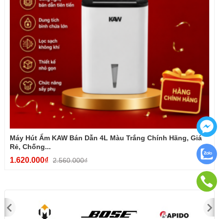
Hoạt động siêu yên tĩnh:
Tiếng ồn khi máy vận hành
được giảm thiểu tối đa, đảm bảo không gian yên tĩnh tuyệt
đối cho những giờ làm việc tập trung hay giấc ngủ sâu của
cả gia đình.
Máy Hút Ẩm KAW Bán Dẫn 4L Màu Trắng Chính Hãng, Giá
Rẻ, Chống...
1.620.000₫
2.560.000₫