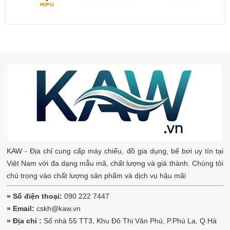
Ưu Điểm Vượt Trội
KAW - Địa chỉ cung cấp máy chiếu, đồ gia dụng, bể bơi uy tín tại
So với các dòng sản phẩm cùng phân khúc trên thị trường, KAW-
Việt Nam với đa dạng mẫu mã, chất lượng và giá thành. Chúng tôi
K12L Dual Inverter khẳng định vị thế nhờ những nâng cấp mang
chú trọng vào chất lượng sản phẩm và dịch vụ hậu mãi
tính đột phá:
» Số điện thoại:
090 222 7447
Hệ thống cốt lõi nâng cấp toàn diện:
Máy nén, động cơ
» Email:
cskh@kaw.vn
và cảm biến đều được cải tiến đồng bộ, mang lại hiệu năng
» Địa chỉ :
Số nhà 55 TT3, Khu Đô Thị Văn Phú, P.Phú La, Q.Hà
vận hành vượt trội và đồng nhất.