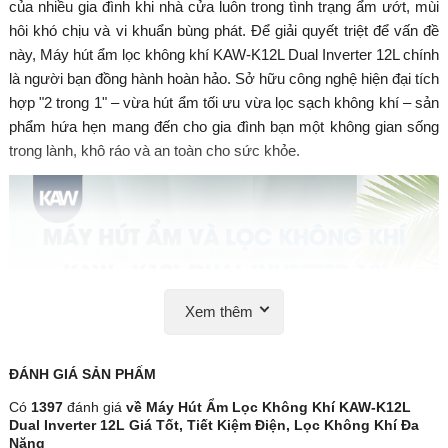
của nhiều gia đình khi nhà cửa luôn trong tình trạng ẩm ướt, mùi
hôi khó chịu và vi khuẩn bùng phát. Để giải quyết triệt để vấn đề
này,
Máy hút ẩm lọc không khí KAW-K12L Dual Inverter 12L
chính
là người bạn đồng hành hoàn hảo. Sở hữu công nghệ hiện đại tích
hợp "2 trong 1" – vừa hút ẩm tối ưu vừa lọc sạch không khí – sản
phẩm hứa hẹn mang đến cho gia đình bạn một không gian sống
trong lành, khô ráo và an toàn cho sức khỏe.
Xem thêm
ĐÁNH GIÁ
SẢN PHẤM
Có
1397
đánh giá
về Máy Hút Ẩm Lọc Không Khí KAW-K12L
Dual Inverter 12L Giá Tốt, Tiết Kiệm Điện, Lọc Không Khí Đa
Năng