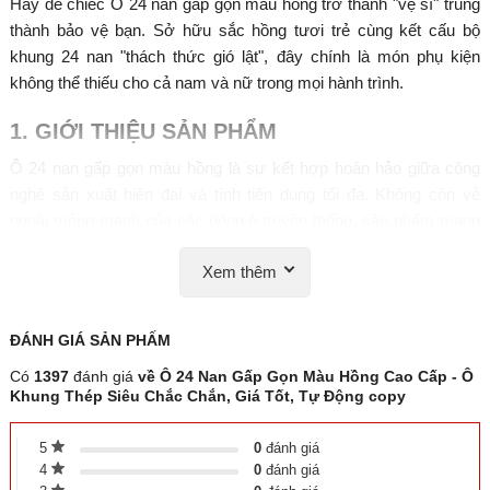
Hãy để chiếc
Ô 24 nan gấp gọn màu hồng
trở thành "vệ sĩ" trung
thành bảo vệ bạn. Sở hữu sắc hồng tươi trẻ cùng kết cấu bộ
khung 24 nan "thách thức gió lật", đây chính là món phụ kiện
không thể thiếu cho cả nam và nữ trong mọi hành trình.
1. GIỚI THIỆU SẢN PHẨM
Ô 24 nan gấp gọn màu hồng
là sự kết hợp hoàn hảo giữa công
nghệ sản xuất hiện đại và tính tiện dụng tối đa. Không còn vẻ
ngoài mỏng manh của các dòng ô truyền thống, sản phẩm mang
lại cảm giác kiên cố, đẳng cấp ngay từ cái nhìn đầu tiên. Với thiết
Xem thêm
kế thông minh có thể thu nhỏ kích thước chỉ trong vài giây, chiếc
ô này vừa vặn nằm gọn trong ba lô, túi xách hay cốp xe, sẵn sàng
đồng hành cùng bạn đi học, đi làm, du lịch hay lên xuống xe ô tô
ĐÁNH GIÁ
SẢN PHẤM
một cách lịch lãm nhất.
Có
1397
đánh giá
về Ô 24 Nan Gấp Gọn Màu Hồng Cao Cấp - Ô
Khung Thép Siêu Chắc Chắn, Giá Tốt, Tự Động copy
5
0
đánh giá
4
0
đánh giá