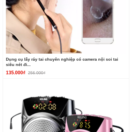
PC có khả năng hút ẩm, chống trơn trượt, mang lại cảm
giác êm ái, chắc tay khi cầm nắm thời gian dài.
Thiết kế gấp gọn và tiện lợi cho cuộc sống hiện đại
Kích thước lớn:
Khi mở, ô có tán rộng từ
105cm –
120cm
, tạo ra không gian che chắn cực kỳ thoải mái cho từ
1 đến 2 người mà không lo bị ướt vai.
Siêu gấp gọn:
Mặc dù sở hữu bộ khung lớn chắc chắn,
Dụng cụ lấy ráy tai chuyên nghiệp có camera nội soi tai
ô vẫn có khả năng thu gọn thần kỳ. Chiều dài khi gấp chỉ
siêu nét đi...
khoảng
31cm – 34cm
, dễ dàng cất giữ.
135.000₫
256.000₫
Tính năng tự động thông minh:
Được trang bị nút bấm
đóng/mở tự động tiện lợi. Bạn có thể nhanh chóng mở ô
hoặc thu gọn lại chỉ bằng một tay, cực kỳ hữu ích khi đang
xách đồ hoặc khi bước lên/xuống xe ô tô dưới trời mưa xối
xả.