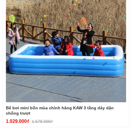
Nhờ hệ thống lò xo tự động thông minh, việc vận hành chiếc ô 24
nan này trở nên vô cùng đơn giản với 2 bước:
Mở ô:
Tháo dây buộc ô, hướng ô ra không gian thoáng
và nhấn nút trên tay cầm để ô tự động bật mở căng rộng.
Đóng ô:
Nhấn nút thêm một lần nữa, tán ô sẽ tự động
cụp lại. Sau đó, dùng tay thu gọn trục ô cho đến khi nghe
tiếng "cạch" là hoàn thành.
Lưu ý nhỏ:
Sau khi đi mưa về, bạn nên mở tán ô ra để nơi thoáng
mát cho khô ráo hoàn toàn trước khi gấp hẳn lại, giúp lớp phủ
Nano chống UV và vải dù bền bỉ theo thời gian.
Đừng để những cơn mưa bất chợt hay cái nắng gay gắt làm ảnh
hưởng đến công việc của bạn. Hãy sắm ngay Ô 24 nan gấp gọn
màu hồng để luôn chủ động và tự tin xuống phố!
Bể bơi mini bốn mùa chính hãng KAW 3 tầng dày dặn
chống trượt
1.029.000₫
1.578.000₫