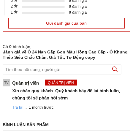
3
0
đánh giá
2
0
đánh giá
1
0
đánh giá
Gửi đánh giá của bạn
Có
0
bình luận,
đánh giá
về Ô 24 Nan Gấp Gọn Màu Hồng Cao Cấp - Ô Khung
Thép Siêu Chắc Chắn, Giá Tốt, Tự Động copy
Quản trị viên
TV
QUẢN TRỊ VIÊN
Xin chào quý khách. Quý khách hãy để lại bình luận,
chúng tôi sẽ phản hồi sớm
.
Trả lời
1 month trước
2. ĐẶC ĐIỂM NỔI BẬT
Cấu tạo 24 Nan siêu bền – Khắc tinh của gió bão
BÌNH LUẬN
SẢN PHẨM
Siêu chắc chắn:
Điểm khác biệt lớn nhất là khung ô có